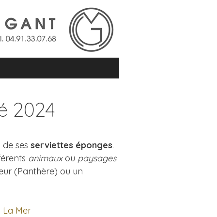
té 2024
s de ses
serviettes éponges
.
fférents
animaux
ou
paysages
oeur (Panthère) ou un