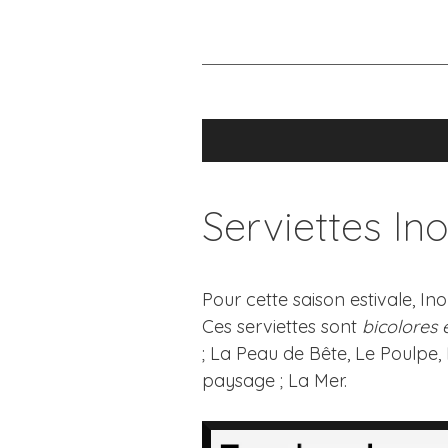
Aller
au
contenu
Serviettes In
Pour cette saison estivale, In
Ces serviettes sont
bicolores 
; La Peau de Bête, Le Poulpe,
paysage ; La Mer.