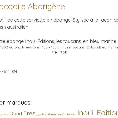
rocodile Aborigène
if de cette serviette en éponge. Stylisée à la façon de
sh australien.
, 100% coton, dimensions : 100 x 180 cm. Les Toucans. Coloris Bleu Marine
Prix : 95€
s
s/Été 2024
par marques
Inoui-Editio
Eres
Dnud
acroix
gants-tailleunique-fantaisies