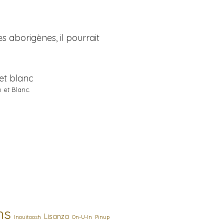
s aborigènes, il pourrait
 et Blanc.
ns
Lisanza
Inouitoosh
On-U-In
Pinup