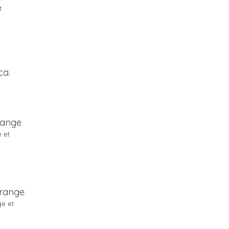
t
ca.
 et
ge et