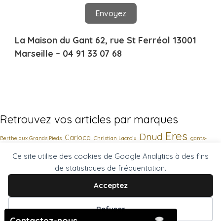
Envoyez
La Maison du Gant 62, rue St Ferréol 13001
Marseille – 04 91 33 07 68
Retrouvez vos articles par marques
Eres
Dnud
Carioca
Berthe aux Grands Pieds
Christian Lacroix
gants-
Inoui-Editions
Ce site utilise des cookies de Google Analytics à des fins
Lisanza
tailleunique-fantaisies
Inouitoosh
On-
de statistiques de fréquentation.
Vilebrequin
Quand les poules auront des gants
U-In
Pinup
Acceptez
La Maison du Gant 62, rue St Ferréol 13001 Marseille – 04 91
Refuser
33 07 68
Contactez-nous